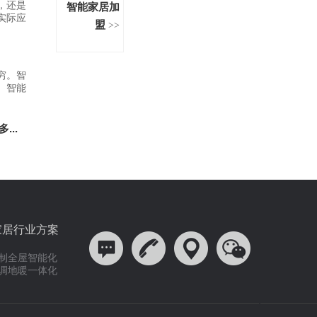
，还是
智能家居加
实际应
盟
>>
穷。智
、智能
。
多...
家居行业方案
制全屋智能化
调地暖一体化