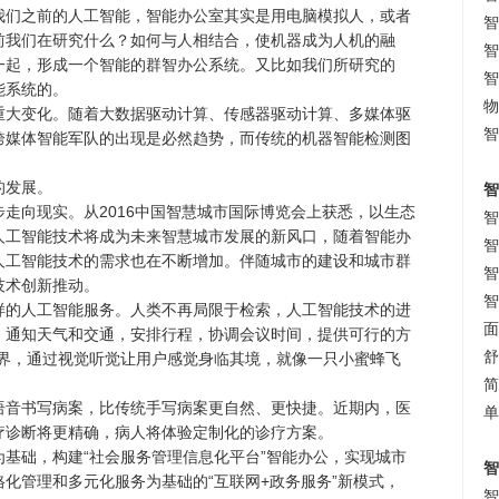
我们之前的人工智能，智能办公室其实是用电脑模拟人，或者
智
前我们在研究什么？如何与人相结合，使机器成为人机的融
智
一起，形成一个智能的群智办公系统。又比如我们所研究的
智
能系统的。
物
重大变化。随着大数据驱动计算、传感器驱动计算、多媒体驱
智
跨媒体智能军队的出现是必然趋势，而传统的机器智能检测图
的发展。
智
走向现实。从2016中国智慧城市国际博览会上获悉，以生态
智
人工智能技术将成为未来智慧城市发展的新风口，随着智能办
智
人工智能技术的需求也在不断增加。伴随城市的建设和城市群
智
技术创新推动。
智
样的人工智能服务。人类不再局限于检索，人工智能技术的进
面
，通知天气和交通，安排行程，协调会议时间，提供可行的方
舒
世界，通过视觉听觉让用户感觉身临其境，就像一只小蜜蜂飞
简
语音书写病案，比传统手写病案更自然、更快捷。近期内，医
单
疗诊断将更精确，病人将体验定制化的诊疗方案。
基础，构建“社会服务管理信息化平台”智能办公，实现城市
智
化管理和多元化服务为基础的“互联网+政务服务”新模式，
智