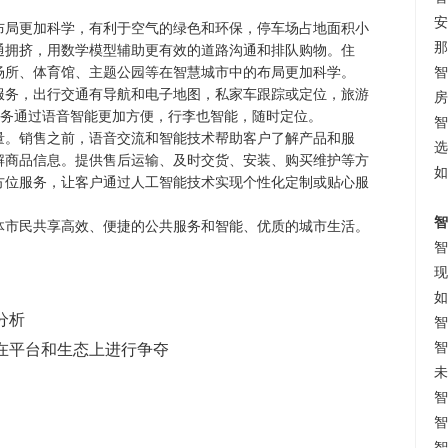
安
布局更加科学，有利于空气的绿色和环保，停车场占地面积小
那
通拥挤，用数学模型辅助更有效的道路沟通和排队购物。住
场所、体育馆、主题公园等在智慧城市中的布局更加科学。
智
服务，出行交通有导航和电子地图，私家车跟踪或定位，旅游
房
等服务通过语音智能更加方便，行李也智能，随时定位。
智
量。销售之前，语音交流和智能技术帮助客户了解产品和服
选
解商品信息。提供售后运输、及时交货、安装、购买维护等方
如
方位服务，让客户通过人工智能技术实现个性化定制或贴心服
智
体市民共享高效、便捷的公共服务和智能、优质的城市生活。
智
现
如
分析
智
智
在平台和生态上进行争夺
未
智
智
智