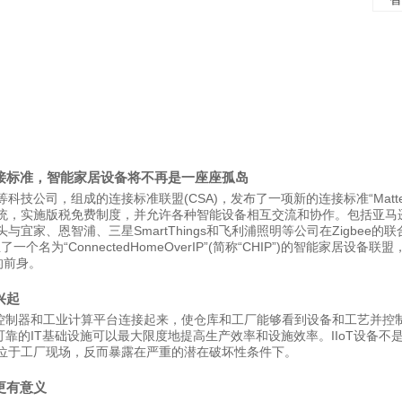
接标准，智能家居设备将不再是一座座孤岛
技公司，组成的连接标准联盟(CSA)，发布了一项新的连接标准“Matte
统，实施版税免费制度，并允许各种智能设备相互交流和协作。包括亚马
宜家、恩智浦、三星SmartThings和飞利浦照明等公司在Zigbee的联
一个名为“ConnectedHomeOverIP”(简称“CHIP”)的智能家居设备联
准的前身。
兴起
备、控制器和工业计算平台连接起来，使仓库和工厂能够看到设备和工艺并控
续可靠的IT基础设施可以最大限度地提高生产效率和设施效率。IIoT设备不
位于工厂现场，反而暴露在严重的潜在破坏性条件下。
更有意义