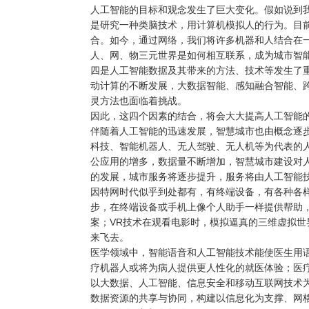
人工智能的目标和观念发生了巨大变化。假如说到
是研究一种类脑技术，用计算机模拟人的行为。目
合。如今，通过网络，我们将许多机器和人结合在
人、网、物三元世界是如何相互联系，成为城市智
四是人工智能数据及其带来的方法、技术等发生了
动计算的不断发展，大数据智能、感知融合智能、
灵方法也面临着挑战。
因此，这四个因素的结合，将会大大提高人工智能
伴随着人工智能的迅速发展，智慧城市也由概念逐步
科技、智能机器人、无人驾驶、无人机等为代表的
公应用的增多，数据量不断增加，智慧城市建设对
的发展，城市服务将逐步提升，服务将由人工智能
因特网时代似乎到处都有，有终端设备，有各种各
步，在终端设备或手机上像个人助手一样提供帮助
案；VR技术在观看电影时，模拟逼真的三维虚拟
来飞去。
医学领域中，智能语音和人工智能技术能使医生用
疗机器人或将为病人提供更人性化的就医体验；医
以大数据、人工智能、信息安全和移动互联网技术为
数据资源的共享与协同，构建以信息化为支撑、网格